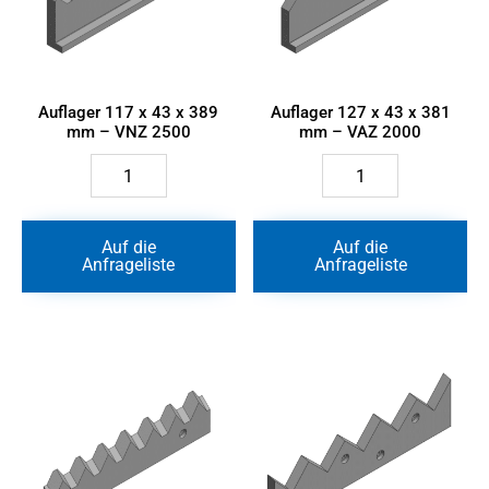
Auflager 117 x 43 x 389
Auflager 127 x 43 x 381
mm – VNZ 2500
mm – VAZ 2000
Auflager
Auflager
117
127
x
x
43
43
x
x
Auf die
Auf die
389
381
Anfrageliste
Anfrageliste
mm
mm
-
-
VNZ
VAZ
2500
2000
Menge
Menge