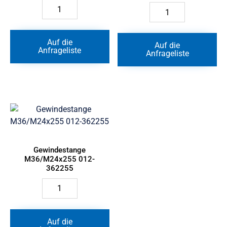
Auflager
Einstellhülse
Satz
ø58x55
(7-
013-
teilig)
362255
3165x172,5x55
Menge
Auf die
Auf die
mm
Anfrageliste
Anfrageliste
VEZ
3200
003-
087488
Menge
Gewindestange
M36/M24x255 012-
362255
Gewindestange
M36/M24x255
012-
362255
Menge
Auf die