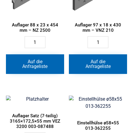
Auflager 88 x 23 x 454
Auflager 97 x 18 x 430
mm – NZ 2500
mm – VNZ 210
Auflager
Auflager
88
97
x
x
23
18
x
x
Auf die
Auf die
454
430
Anfrageliste
Anfrageliste
mm
mm
-
-
NZ
VNZ
2500
210
Menge
Menge
Auflager Satz (7-teilig)
3165×172,5×55 mm VEZ
Einstellhülse ø58×55
3200 003-087488
013-362255