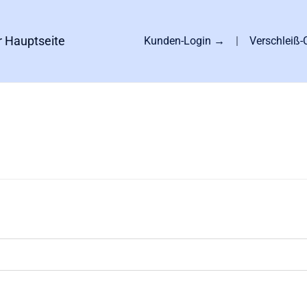
Skip
to
r Hauptseite
Kunden-Login →
|
Verschleiß
content