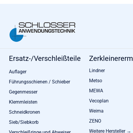
Ersatz-/Verschleißteile
Zerkleinerer
Lindner
Auflager
Metso
Führungsschienen / Schieber
MEWA
Gegenmesser
Vecoplan
Klemmleisten
Weima
Schneidkronen
ZENO
Sieb/Siebkorb
Weitere Hersteller →
Verschleißringe und Abweiser