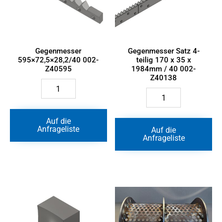
Gegenmesser
Gegenmesser Satz 4-
595×72,5×28,2/40 002-
teilig 170 x 35 x
Z40595
1984mm / 40 002-
Z40138
Gegenmesser
595x72,5x28,2/40
Gegenmesser
002-
Satz
Z40595
4-
Menge
teilig
Auf die
170
Anfrageliste
Auf die
x
Anfrageliste
35
x
1984mm
/
40
002-
Z40138
Menge