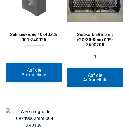
Schneidkrone 40x40x25
Siebkorb 595 breit
001-Z40025
ø20/30-8mm 009-
Z600208
Schneidkrone
40x40x25
Siebkorb
001-
595
Z40025
breit
Menge
ø20/30-
Auf die
8mm
Anfrageliste
Auf die
009-
Anfrageliste
Z600208
Menge