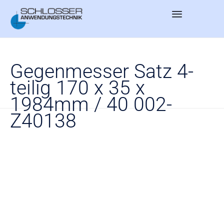
Sk
to
Gegenmesser Satz 4-
co
teilig 170 x 35 x
1984mm / 40 002-
Z40138