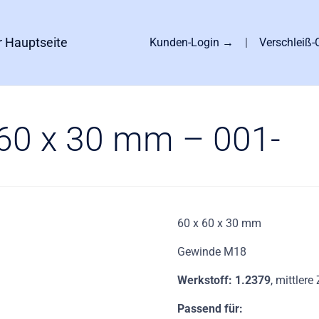
Skip
to
r Hauptseite
Kunden-Login →
|
Verschleiß
content
 60 x 30 mm – 001-
60 x 60 x 30 mm
Gewinde M18
Werkstoff: 1.2379
, mittlere
Passend für: